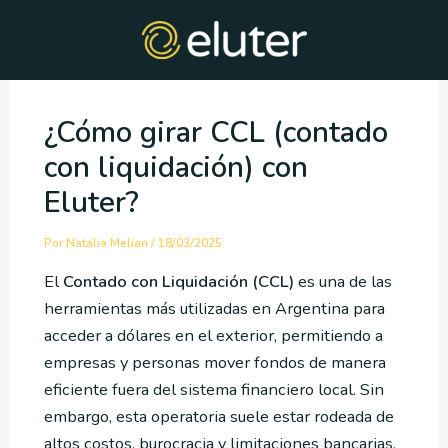
Ir
Post
al
navigation
contenido
¿Cómo girar CCL (contado
con liquidación) con
Eluter?
Por
Natalia Melian
/
18/03/2025
El
Contado con Liquidación (CCL)
es una de las
herramientas más utilizadas en Argentina para
acceder a dólares en el exterior, permitiendo a
empresas y personas mover fondos de manera
eficiente fuera del sistema financiero local. Sin
embargo, esta operatoria suele estar rodeada de
altos costos, burocracia y limitaciones bancarias,