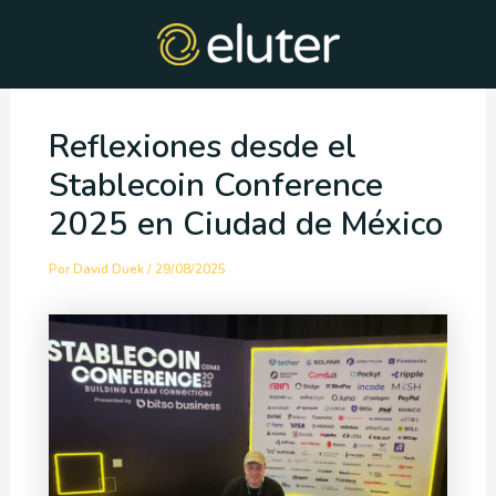
Ir
Post
al
navigation
contenido
Reflexiones desde el
Stablecoin Conference
2025 en Ciudad de México
Por
David Duek
/
29/08/2025