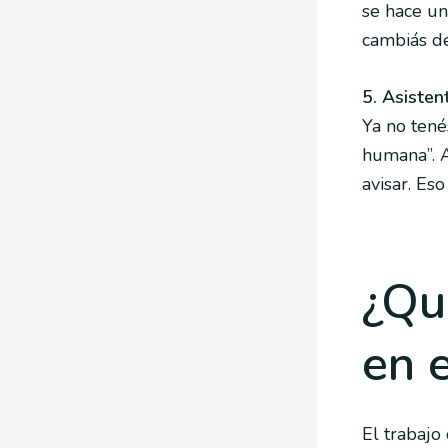
se hace un
cambiás de
5. Asisten
Ya no tené
humana”. 
avisar. Es
¿Qu
en e
El trabajo 