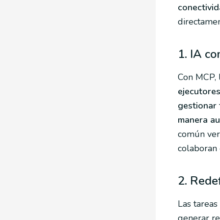
conectivid
directamen
1. IA c
Con MCP, l
ejecutore
gestionar 
manera a
común ve
colaboran 
2. Redef
Las tareas
generar re