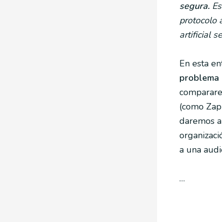
segura.
Est
protocolo 
artificial 
En esta e
problema 
comparare
(como Zapi
daremos a
organizaci
a una audi
…