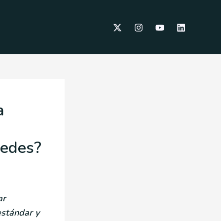
a
redes?
ar
estándar y