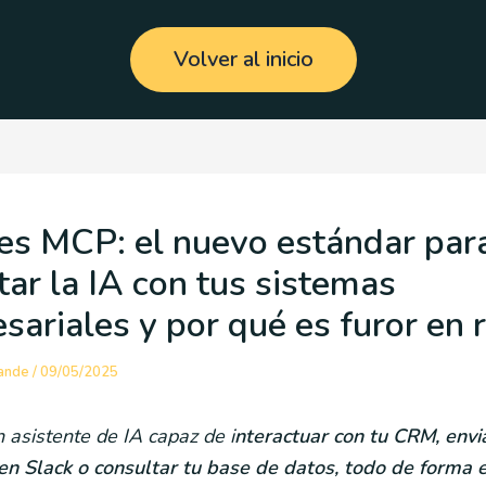
Volver al inicio
es MCP: el nuevo estándar par
tar la IA con tus sistemas
sariales y por qué es furor en 
rande
/
09/05/2025
 asistente de IA capaz de i
nteractuar con tu CRM, envi
n Slack o consultar tu base de datos, todo de forma 