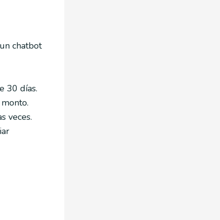
 un chatbot
 30 días.
 monto.
as veces.
iar