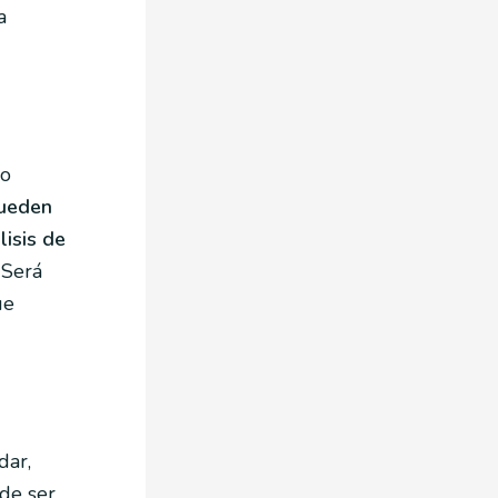
a
no
pueden
lisis de
 Será
ue
dar,
de ser