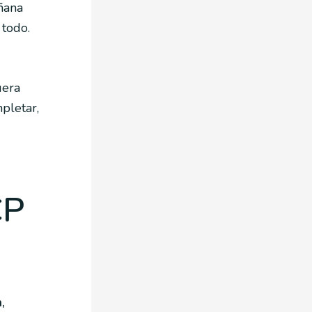
ñana
 todo.
uera
mpletar,
CP
,