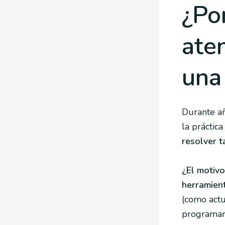
¿Po
aten
una
Durante añ
la práctic
resolver t
¿El motiv
herramient
(como actu
programar