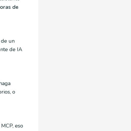
oras de
 de un
ente de IA
 haga
rios, o
n MCP, eso