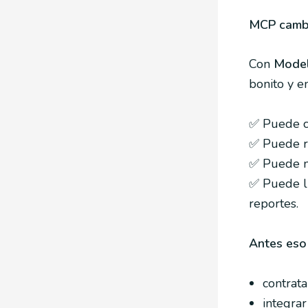
MCP cambi
Con
Model
bonito y 
✅ Puede co
✅ Puede re
✅ Puede no
✅ Puede ll
reportes.
Antes eso
contrat
integrar