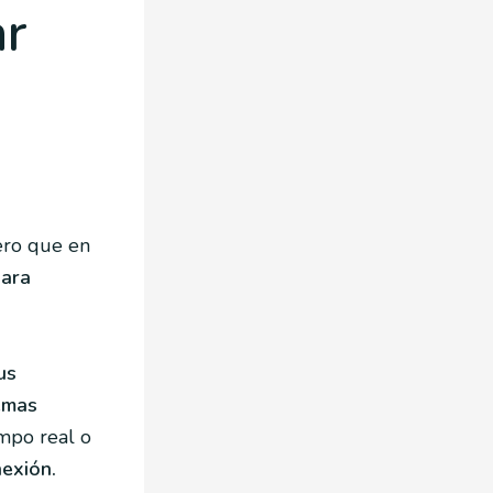
ar
s
pero que en
para
us
temas
empo real o
nexión.