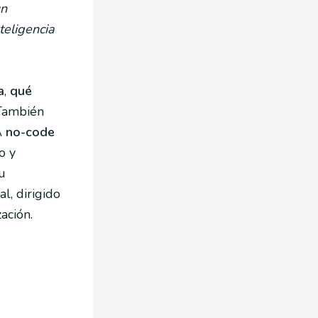
un
teligencia
a
,
qué
 También
A
no-code
o y
u
l, dirigido
ación.