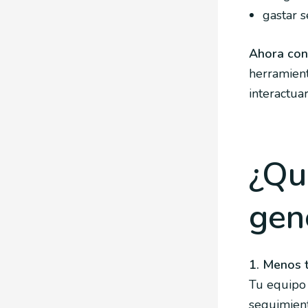
gastar 
Ahora co
herramient
interactua
¿Qu
gen
1. Menos t
Tu equipo 
seguimient