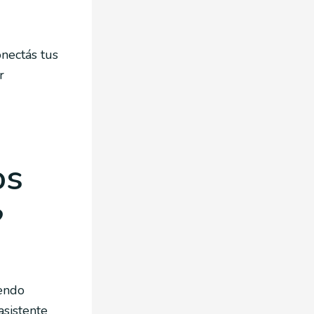
onectás tus
r
os
?
iendo
asistente