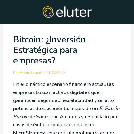
Ir
Post
al
navigation
contenido
Bitcoin: ¿Inversión
Estratégica para
empresas?
Por
Arturo Grande
/
21/02/2025
En el dinámico escenario financiero actual,
las
empresas buscan activos digitales que
garanticen seguridad, escalabilidad y un alto
potencial de crecimiento
. Inspirado en
El Patrón
Bitcoin
de
Saifedean Ammous
y respaldado por
casos de éxito corporativo como el de
MicroStrategy
, este artículo profundiza en por