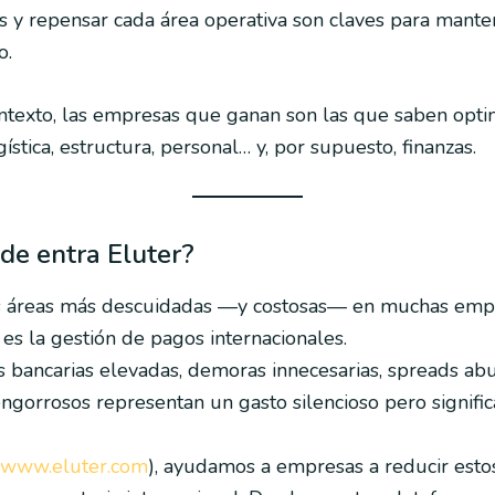
s y repensar cada área operativa son claves para mant
o.
ntexto, las empresas que ganan son las que saben opti
gística, estructura, personal… y, por supuesto, finanzas.
de entra Eluter?
s áreas más descuidadas —y costosas— en muchas emp
 es la gestión de pagos internacionales.
 bancarias elevadas, demoras innecesarias, spreads abu
ngorrosos representan un gasto silencioso pero significa
www.eluter.com
), ayudamos a empresas a reducir estos