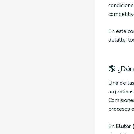
condicione
competitiv
En este co
detalle: lo
🌎 ¿Dón
Una de la
argentinas
Comisiones
procesos e
En
Eluter
(