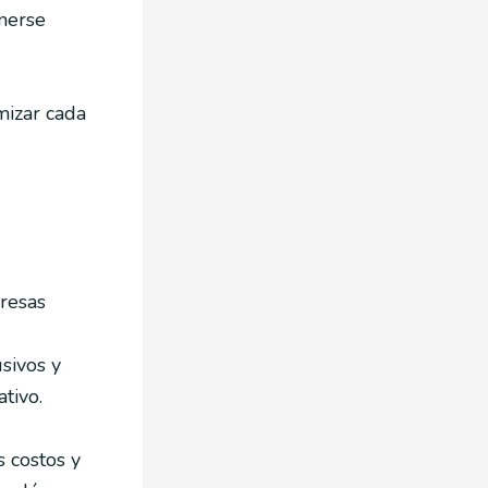
enerse
mizar cada
resas
sivos y
tivo.
 costos y