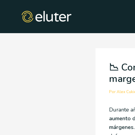
Ir
Post
al
navigation
contenido
📉 Con
marge
Por
Alex Cuk
Durante a
aumento d
márgenes