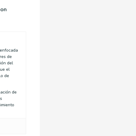
con
s enfocada
res de
ión del
que el
lo de
cación de
es
cimiento