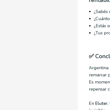
¿Sabés 
¿Cuánto
¿Estás 
¿Tus pro
✅ Conclu
Argentina 
remarcar p
Es momen
repensar c
En
Eluter
,