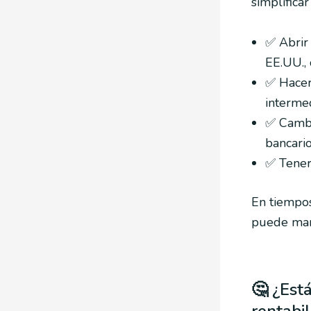
simplifica
✅ Abrir
EE.UU.,
✅ Hacer 
intermed
✅ Cambi
bancario
✅ Tener 
En tiemp
puede marc
🤔 ¿Est
rentabi