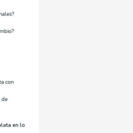
nales?
ambio?
?
za con
y de
plata en lo