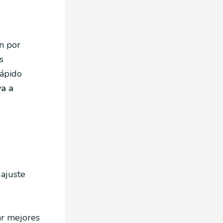
en por
s
rápido
va a
 ajuste
iar mejores