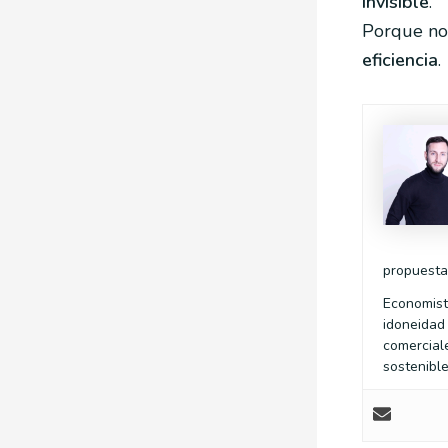
invisible
.
Porque no s
eficiencia
.
propuesta
Economist
idoneidad
comercial
sostenibl