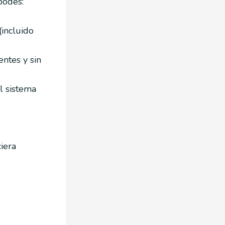
podés:
incluido
entes y sin
l sistema
ciera